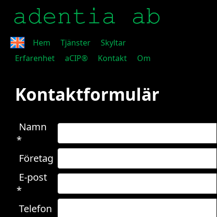
Hem
Tjänster
Skyltar
Erfarenhet
aCIP®
Kontakt
Om
Kontaktformulär
Namn
*
Företag
E-post
*
Telefon